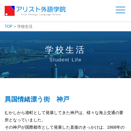
toggle
naviga
TOP
>
学校生活
学校生活
Student Life
異国情緒漂う街 神戸
むかしから港町として発展してきた神戸は、様々な海上交通の要
所となっていました。
その神戸が国際都市として発展した直接のきっかけは、1868年の