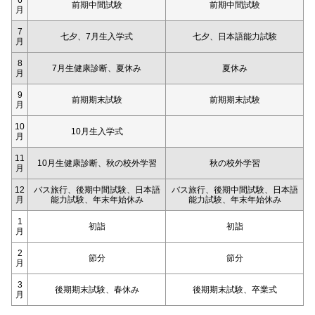
6
前期中間試験
前期中間試験
月
7
七夕、7月生入学式
七夕、日本語能力試験
月
8
7月生健康診断、夏休み
夏休み
月
9
前期期末試験
前期期末試験
月
10
10月生入学式
月
11
10月生健康診断、秋の校外学習
秋の校外学習
月
12
バス旅行、後期中間試験、日本語
バス旅行、後期中間試験、日本語
月
能力試験、年末年始休み
能力試験、年末年始休み
1
初詣
初詣
月
2
節分
節分
月
3
後期期末試験、春休み
後期期末試験、卒業式
月