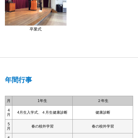
卒業式
年間行事
月
1年生
２年生
4
4月生入学式、４月生健康診断
健康診断
月
5
春の校外学習
春の校外学習
月